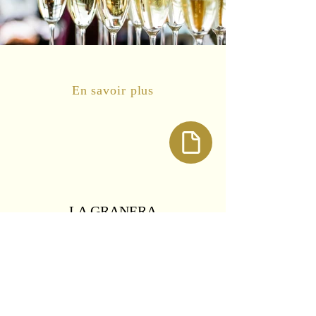
En savoir plus
LA GRANERA
Courriel :
info@lagranera.it
Portable:
+39 345 1287882
Sociale: